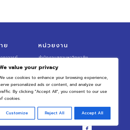
มาย
หน่วยงาน
าอาจารย์
สำนักงานสภามหาวิทยาลัย
We value your privacy
อาจารย์
มหาวิทยาลัยนเรศวร
We use cookies to enhance your browsing experience,
ั้งคณะ
รวบเว็บไซต์สภาคณาจารย์
าจารย์
serve personalized ads or content, and analyze our
traffic. By clicking "Accept All", you consent to our use
น ๆ
of cookies.
Customize
Reject All
Accept All