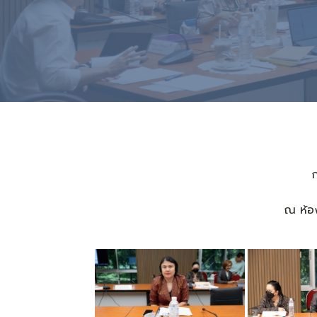
ก
ณ ห้อง