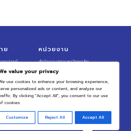
มาย
หน่วยงาน
าอาจารย์
สำนักงานสภามหาวิทยาลัย
We value your privacy
อาจารย์
มหาวิทยาลัยนเรศวร
We use cookies to enhance your browsing experience,
ั้งคณะ
รวบเว็บไซต์สภาคณาจารย์
าจารย์
serve personalized ads or content, and analyze our
traffic. By clicking "Accept All", you consent to our use
น ๆ
of cookies.
Customize
Reject All
Accept All