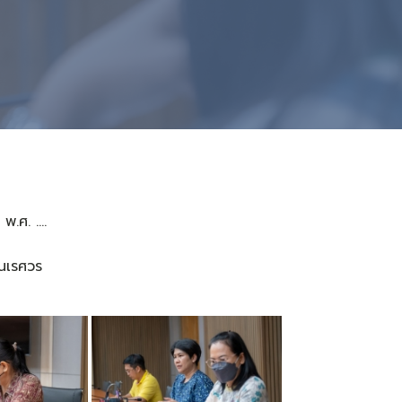
.ศ. ....
ยนเรศวร