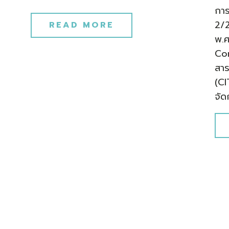
การ
2/2
READ MORE
พ.ศ
Con
สาร
(CI
จัด